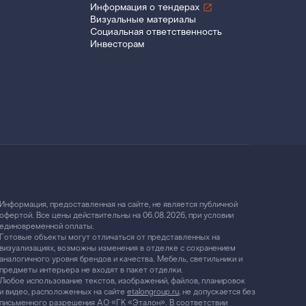
Информация о тендерах
Визуальные материалы
Социальная ответственность
Инвесторам
Информация, предоставленная на сайте, не является публичной
офертой. Все цены действительны на 06.08.2026, при условии
единовременной оплаты.
Готовые объекты могут отличаться от представленных на
визуализациях, возможны изменения в отделке с сохранением
аналогичного уровня брендов и качества. Мебель, светильники и
предметы интерьера не входят в пакет отделки.
Любое использование текстов, изображений, файлов, планировок
и видео, расположенных на сайте
etalongroup.ru
, не допускается без
письменного разрешения АО «ГК «Эталон». В соответствии