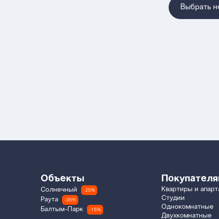
Выбрать 
Объекты
Покупател
Квартиры и апар
Солнечный
-25%
Студии
Раута
-35%
Однокомнатные
Балтым-Парк
-15%
Двухкомнатные