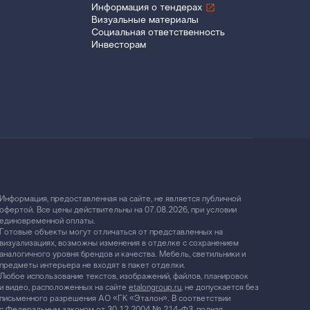
Информация о тендерах
Визуальные материалы
Социальная ответственность
Инвесторам
Информация, предоставленная на сайте, не является публичной
офертой. Все цены действительны на 07.08.2026, при условии
единовременной оплаты.
Готовые объекты могут отличаться от представленных на
визуализациях, возможны изменения в отделке с сохранением
аналогичного уровня брендов и качества. Мебель, светильники и
предметы интерьера не входят в пакет отделки.
Любое использование текстов, изображений, файлов, планировок
и видео, расположенных на сайте
etalongroup.ru
, не допускается без
письменного разрешения АО «ГК «Эталон». В соответствии