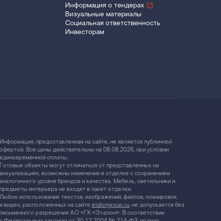
Информация о тендерах
Визуальные материалы
Социальная ответственность
Инвесторам
Информация, предоставленная на сайте, не является публичной
офертой. Все цены действительны на 08.08.2026, при условии
единовременной оплаты.
Готовые объекты могут отличаться от представленных на
визуализациях, возможны изменения в отделке с сохранением
аналогичного уровня брендов и качества. Мебель, светильники и
предметы интерьера не входят в пакет отделки.
Любое использование текстов, изображений, файлов, планировок
и видео, расположенных на сайте
etalongroup.ru
, не допускается без
письменного разрешения АО «ГК «Эталон». В соответствии