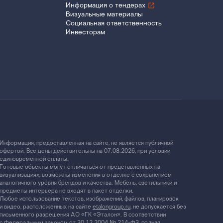
Информация о тендерах
Визуальные материалы
Социальная ответственность
Инвесторам
Информация, предоставленная на сайте, не является публичной
офертой. Все цены действительны на 07.08.2026, при условии
единовременной оплаты.
Готовые объекты могут отличаться от представленных на
визуализациях, возможны изменения в отделке с сохранением
аналогичного уровня брендов и качества. Мебель, светильники и
предметы интерьера не входят в пакет отделки.
Любое использование текстов, изображений, файлов, планировок
и видео, расположенных на сайте
etalongroup.ru
, не допускается без
письменного разрешения АО «ГК «Эталон». В соответствии