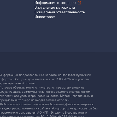
Информация о тендерах
Визуальные материалы
Социальная ответственность
Инвесторам
Информация, предоставленная на сайте, не является публичной
офертой. Все цены действительны на 07.08.2026, при условии
единовременной оплаты.
Готовые объекты могут отличаться от представленных на
визуализациях, возможны изменения в отделке с сохранением
аналогичного уровня брендов и качества. Мебель, светильники и
предметы интерьера не входят в пакет отделки.
Любое использование текстов, изображений, файлов, планировок
и видео, расположенных на сайте
etalongroup.ru
, не допускается без
письменного разрешения АО «ГК «Эталон». В соответствии