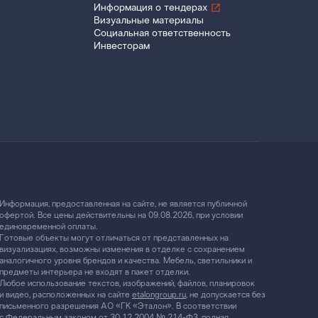
Информация о тендерах
Визуальные материалы
Социальная ответственность
Инвесторам
Информация, предоставленная на сайте, не является публичной
офертой. Все цены действительны на 09.08.2026, при условии
единовременной оплаты.
Готовые объекты могут отличаться от представленных на
визуализациях, возможны изменения в отделке с сохранением
аналогичного уровня брендов и качества. Мебель, светильники и
предметы интерьера не входят в пакет отделки.
Любое использование текстов, изображений, файлов, планировок
и видео, расположенных на сайте
etalongroup.ru
, не допускается без
письменного разрешения АО «ГК «Эталон». В соответствии