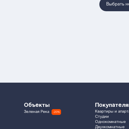
Выбрать 
Объекты
Покупател
Квартиры и апар
Зеленая Река
-20%
Студии
Однокомнатные
Двухкомнатные