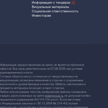
Информация о тендерах
Визуальные материалы
Социальная ответственность
Инвесторам
Информация, предоставленная на сайте, не является публичной
офертой. Все цены действительны на 07.08.2026, при условии
единовременной оплаты.
Готовые объекты могут отличаться от представленных на
визуализациях, возможны изменения в отделке с сохранением
аналогичного уровня брендов и качества. Мебель, светильники и
предметы интерьера не входят в пакет отделки.
Любое использование текстов, изображений, файлов, планировок
и видео, расположенных на сайте
etalongroup.ru
, не допускается без
письменного разрешения АО «ГК «Эталон». В соответствии
с Федеральным законом от 30.12.2004 № 214-ФЗ, полная
информация о застройщике и проектах строительства размещена