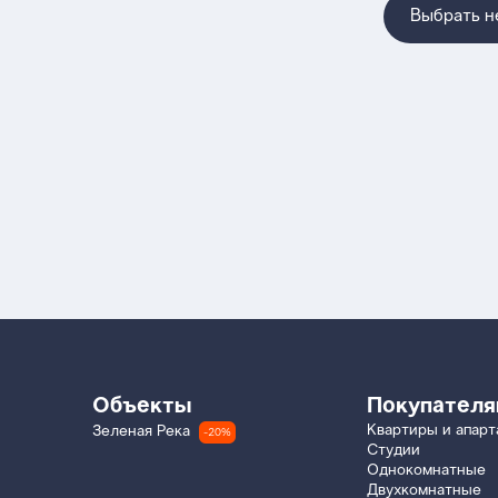
Выбрать 
Объекты
Покупател
Квартиры и апар
Зеленая Река
-20%
Студии
Однокомнатные
Двухкомнатные