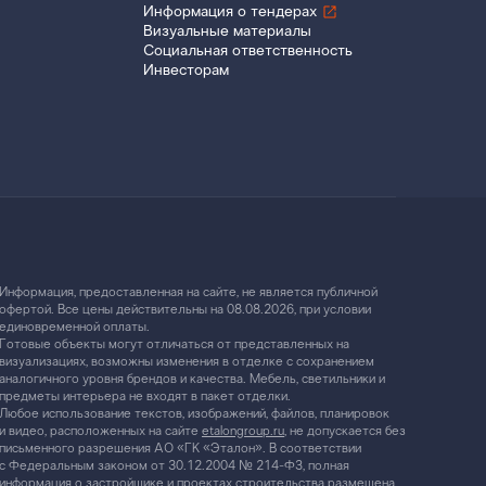
Информация о тендерах
Визуальные материалы
Социальная ответственность
Инвесторам
Информация, предоставленная на сайте, не является публичной
офертой. Все цены действительны на 08.08.2026, при условии
единовременной оплаты.
Готовые объекты могут отличаться от представленных на
визуализациях, возможны изменения в отделке с сохранением
аналогичного уровня брендов и качества. Мебель, светильники и
предметы интерьера не входят в пакет отделки.
Любое использование текстов, изображений, файлов, планировок
и видео, расположенных на сайте
etalongroup.ru
, не допускается без
письменного разрешения АО «ГК «Эталон». В соответствии
с Федеральным законом от 30.12.2004 № 214-ФЗ, полная
информация о застройщике и проектах строительства размещена