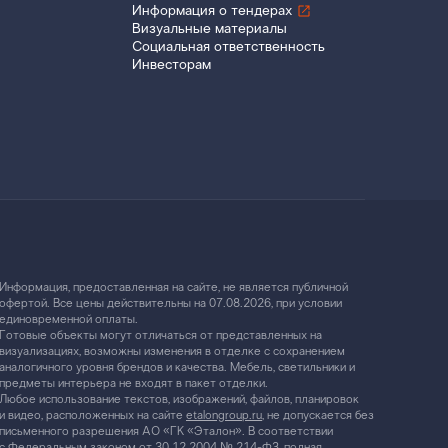
Информация о тендерах
Визуальные материалы
Социальная ответственность
Инвесторам
Информация, предоставленная на сайте, не является публичной
офертой. Все цены действительны на 07.08.2026, при условии
единовременной оплаты.
Готовые объекты могут отличаться от представленных на
визуализациях, возможны изменения в отделке с сохранением
аналогичного уровня брендов и качества. Мебель, светильники и
предметы интерьера не входят в пакет отделки.
Любое использование текстов, изображений, файлов, планировок
и видео, расположенных на сайте
etalongroup.ru
, не допускается без
письменного разрешения АО «ГК «Эталон». В соответствии