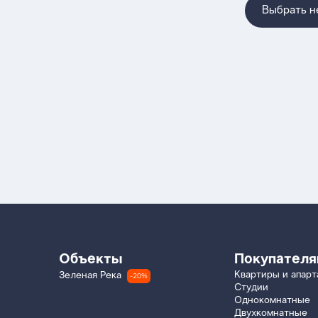
Выбрать 
Объекты
Покупател
Квартиры и апар
Зеленая Река
-20%
Студии
Однокомнатные
Двухкомнатные