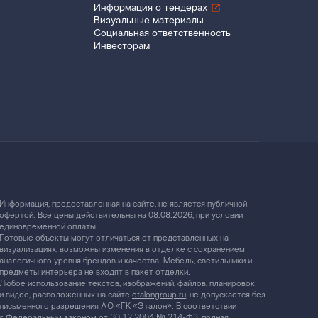
Информация о тендерах
Визуальные материалы
Социальная ответственность
Инвесторам
Информация, предоставленная на сайте, не является публичной
офертой. Все цены действительны на 08.08.2026, при условии
единовременной оплаты.
Готовые объекты могут отличаться от представленных на
визуализациях, возможны изменения в отделке с сохранением
аналогичного уровня брендов и качества. Мебель, светильники и
предметы интерьера не входят в пакет отделки.
Любое использование текстов, изображений, файлов, планировок
и видео, расположенных на сайте
etalongroup.ru
, не допускается без
письменного разрешения АО «ГК «Эталон». В соответствии