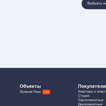
Выбрать 
Объекты
Покупател
Квартиры и апар
Зеленая Река
-20%
Студии
Однокомнатные
Двухкомнатные