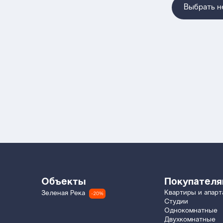
Выбрать 
Объекты
Покупател
Квартиры и апар
Зеленая Река
-20%
Студии
Однокомнатные
Двухкомнатные