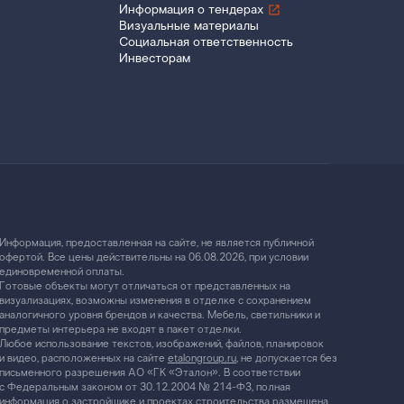
Информация о тендерах
Визуальные материалы
Социальная ответственность
Инвесторам
Информация, предоставленная на сайте, не является публичной
офертой. Все цены действительны на 06.08.2026, при условии
единовременной оплаты.
Готовые объекты могут отличаться от представленных на
визуализациях, возможны изменения в отделке с сохранением
аналогичного уровня брендов и качества. Мебель, светильники и
предметы интерьера не входят в пакет отделки.
Любое использование текстов, изображений, файлов, планировок
и видео, расположенных на сайте
etalongroup.ru
, не допускается без
письменного разрешения АО «ГК «Эталон». В соответствии
с Федеральным законом от 30.12.2004 № 214-ФЗ, полная
информация о застройщике и проектах строительства размещена