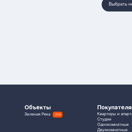
Выбрать 
Объекты
Покупател
Квартиры и апар
Зеленая Река
-20%
Студии
Однокомнатные
Двухкомнатные