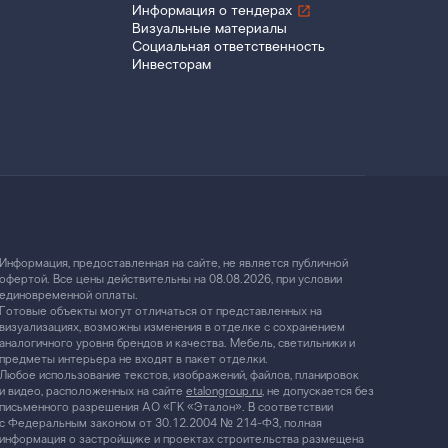
Информация о тендерах
Визуальные материалы
Социальная ответственность
Инвесторам
Информация, предоставленная на сайте, не является публичной
офертой. Все цены действительны на 08.08.2026, при условии
единовременной оплаты.
Готовые объекты могут отличаться от представленных на
визуализациях, возможны изменения в отделке с сохранением
аналогичного уровня брендов и качества. Мебель, светильники и
предметы интерьера не входят в пакет отделки.
Любое использование текстов, изображений, файлов, планировок
и видео, расположенных на сайте
etalongroup.ru
, не допускается без
письменного разрешения АО «ГК «Эталон». В соответствии
с Федеральным законом от 30.12.2004 № 214-ФЗ, полная
информация о застройщике и проектах строительства размещена