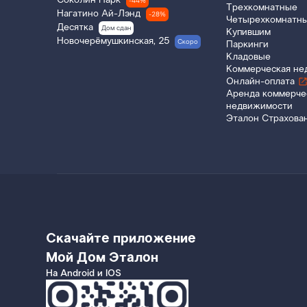
Соколин Парк
-44%
Трехкомнатные
Нагатино Ай-Лэнд
-28%
Четырехкомнатн
Десятка
Дом сдан
Купившим
Новочерёмушкинская, 25
Скоро
Паркинги
Кладовые
Коммерческая не
Онлайн-оплата
Аренда коммерче
недвижимости
Эталон Страхова
Скачайте приложение
Мой Дом Эталон
На Android и IOS