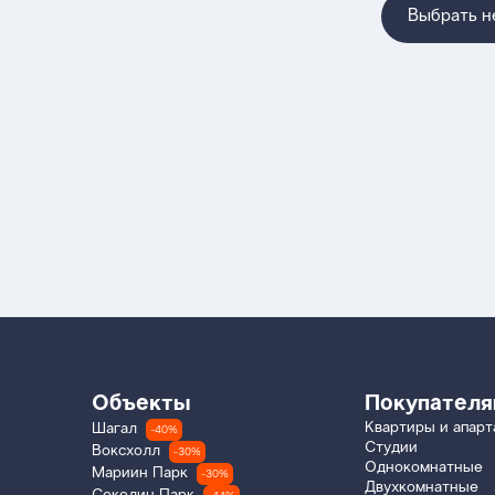
Выбрать 
Объекты
Покупател
Квартиры и апар
Шагал
-40%
Студии
Воксхолл
-30%
Однокомнатные
Мариин Парк
-30%
Двухкомнатные