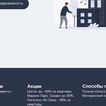
недвижимость
ям
Акции
Способы 
таменты
Шагал: до -40% на квартиры
Полная оплата
Мариин Парк. Скидки до 30%.
Материнский к
Нагатино Ай-Лэнд: -28% на
квартиры