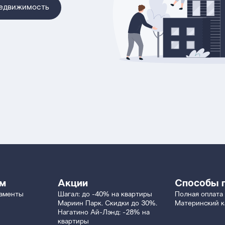
недвижимость
ям
Акции
Способы 
таменты
Шагал: до -40% на квартиры
Полная оплата
Мариин Парк. Скидки до 30%.
Материнский к
Нагатино Ай-Лэнд: -28% на
квартиры