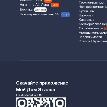
Соколин Парк
-44%
Трехкомнатные
Нагатино Ай-Лэнд
-28%
Четырехкомнатн
Десятка
Дом сдан
Купившим
Новочерёмушкинская, 25
Скоро
Паркинги
Кладовые
Коммерческая не
Онлайн-оплата
Аренда коммерче
недвижимости
Эталон Страхова
Скачайте приложение
Мой Дом Эталон
На Android и IOS