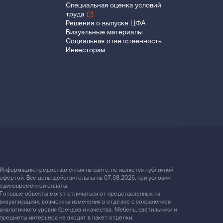
Специальная оценка условий
труда
Решения о выпуске ЦФА
Визуальные материалы
Социальная ответственность
Инвесторам
Информация, предоставленная на сайте, не является публичной
офертой. Все цены действительны на 07.08.2026, при условии
единовременной оплаты.
Готовые объекты могут отличаться от представленных на
визуализациях, возможны изменения в отделке с сохранением
аналогичного уровня брендов и качества. Мебель, светильники и
предметы интерьера не входят в пакет отделки.