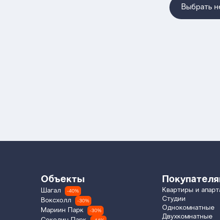
Выбрать 
Объекты
Покупател
Квартиры и апар
Шагал
-40%
Студии
Воксхолл
-30%
Однокомнатные
Мариин Парк
-30%
Двухкомнатные