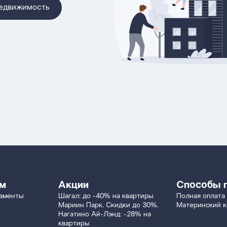
недвижимость
ям
Акции
Способы 
таменты
Шагал: до -40% на квартиры
Полная оплата
Мариин Парк. Скидки до 30%.
Материнский к
Нагатино Ай-Лэнд: -28% на
квартиры