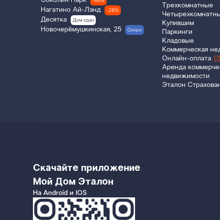
Соколин Парк
-44%
Трехкомнатные
Нагатино Ай-Лэнд
-28%
Четырехкомнатн
Десятка
Дом сдан
Купившим
Новочерёмушкинская, 25
Скоро
Паркинги
Кладовые
Коммерческая не
Онлайн-оплата
Аренда коммерче
недвижимости
Эталон Страхова
Скачайте приложение
Мой Дом Эталон
На Android и IOS