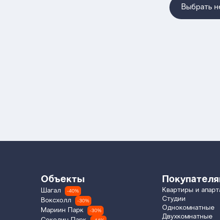
Выбрать 
Объекты
Покупател
Квартиры и апар
Шагал
-40%
Студии
Воксхолл
-30%
Однокомнатные
Мариин Парк
-30%
Двухкомнатные