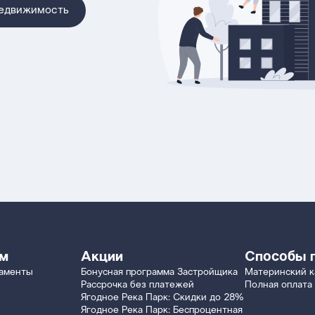
недвижимость
ям
Акции
Способы 
таменты
Бонусная программа Застройщика
Материнский к
Рассрочка без платежей
Полная оплата
Ягодное Река Парк: Скидки до 28%
Ягодное Река Парк: Беспроцентная