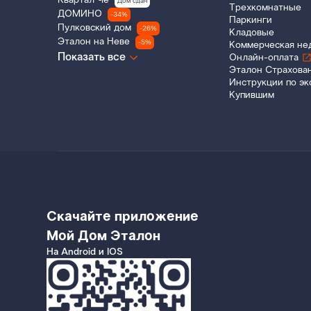
Квартал Че
Дом сдан
Трехкомнатные
ДОМИНО
-34%
Паркинги
Пулковский дом
-26%
Кладовые
Эталон на Неве
-5%
Коммерческая не
Показать все
Онлайн-оплата
Эталон Страхова
Инструкции по эк
Купившим
Скачайте приложение
Мой Дом Эталон
На Android и IOS