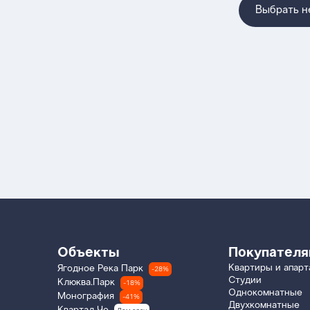
Выбрать 
Объекты
Покупател
Квартиры и апар
Ягодное Река Парк
-28%
Студии
Клюква.Парк
-18%
Однокомнатные
Монография
-41%
Двухкомнатные