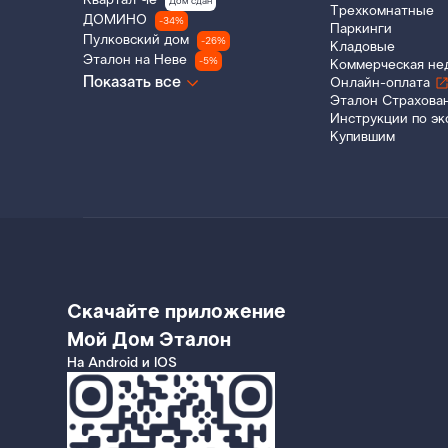
Квартал Че
Дом сдан
Трехкомнатные
ДОМИНО
-34%
Паркинги
Пулковский дом
-26%
Кладовые
Эталон на Неве
-5%
Коммерческая не
Показать все
Онлайн-оплата
Эталон Страхова
Инструкции по эк
Купившим
Скачайте приложение
Мой Дом Эталон
На Android и IOS