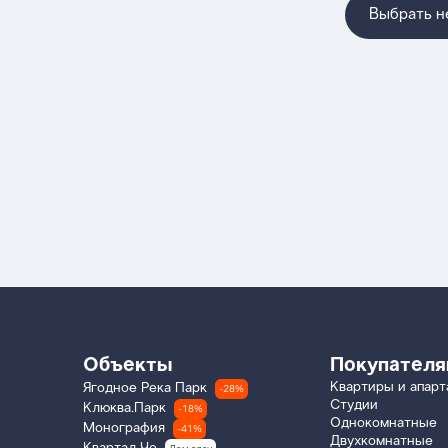
Выбрать 
Объекты
Покупател
Квартиры и апар
Ягодное Река Парк
-28%
Студии
Клюква.Парк
-18%
Однокомнатные
Монография
-41%
Двухкомнатные