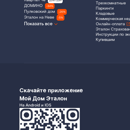
Квартал Че
Дом сдан
Трехкомнатные
ДОМИНО
-34%
Паркинги
Пулковский дом
-26%
Кладовые
Эталон на Неве
-5%
Коммерческая не
Показать все
Онлайн-оплата
Эталон Страхова
Инструкции по эк
Купившим
Скачайте приложение
Мой Дом Эталон
На Android и IOS