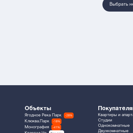
Выбрать 
Объекты
Покупател
Квартиры и апар
Ягодное Река Парк
-28%
Студии
Клюква.Парк
-18%
Однокомнатные
Монография
-41%
Двухкомнатные