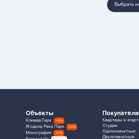
Выбрать 
Объекты
Покупател
Квартиры и апар
Клюква.Парк
-18%
Студии
Ягодное Река Парк
-28%
Однокомнатные
Монография
-41%
Двухкомнатные