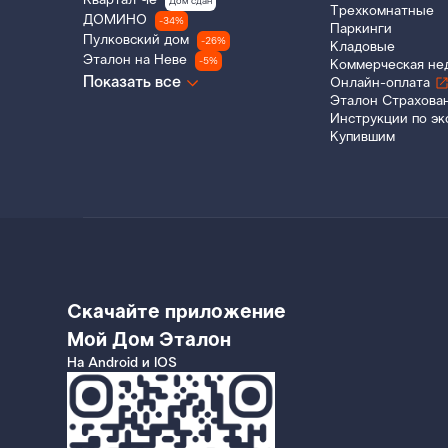
Квартал Че
Дом сдан
Трехкомнатные
ДОМИНО
-34%
Паркинги
Пулковский дом
-26%
Кладовые
Эталон на Неве
-5%
Коммерческая не
Показать все
Онлайн-оплата
Эталон Страхова
Инструкции по эк
Купившим
Скачайте приложение
Мой Дом Эталон
На Android и IOS