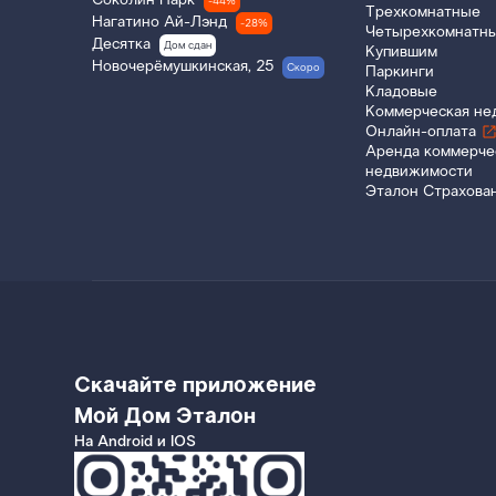
Соколин Парк
-44%
Трехкомнатные
Нагатино Ай-Лэнд
-28%
Четырехкомнатн
Десятка
Дом сдан
Купившим
Новочерёмушкинская, 25
Скоро
Паркинги
Кладовые
Коммерческая не
Онлайн-оплата
Аренда коммерче
недвижимости
Эталон Страхова
Скачайте приложение
Мой Дом Эталон
На Android и IOS