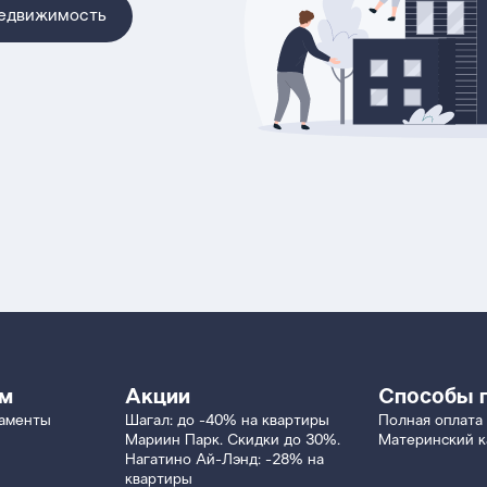
недвижимость
ям
Акции
Способы 
таменты
Шагал: до -40% на квартиры
Полная оплата
Мариин Парк. Скидки до 30%.
Материнский к
Нагатино Ай-Лэнд: -28% на
квартиры