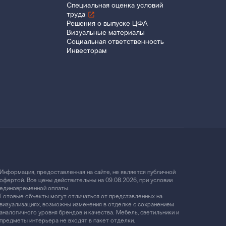
Специальная оценка условий
труда
Решения о выпуске ЦФА
Визуальные материалы
Социальная ответственность
Инвесторам
Информация, предоставленная на сайте, не является публичной
офертой. Все цены действительны на 09.08.2026, при условии
единовременной оплаты.
Готовые объекты могут отличаться от представленных на
визуализациях, возможны изменения в отделке с сохранением
аналогичного уровня брендов и качества. Мебель, светильники и
предметы интерьера не входят в пакет отделки.