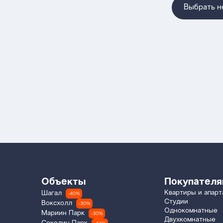
Выбрать 
Объекты
Покупател
Квартиры и апар
Шагал
-40%
Студии
Воксхолл
-30%
Однокомнатные
Мариин Парк
-30%
Двухкомнатные