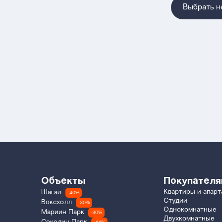
Выбрать 
Объекты
Покупател
Квартиры и апар
Шагал
-40%
Студии
Воксхолл
-30%
Однокомнатные
Мариин Парк
-30%
Двухкомнатные