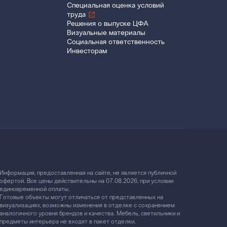
Специальная оценка условий
труда
Решения о выпуске ЦФА
Визуальные материалы
Социальная ответственность
Инвесторам
Информация, предоставленная на сайте, не является публичной
офертой. Все цены действительны на 07.08.2026, при условии
единовременной оплаты.
Готовые объекты могут отличаться от представленных на
визуализациях, возможны изменения в отделке с сохранением
аналогичного уровня брендов и качества. Мебель, светильники и
предметы интерьера не входят в пакет отделки.