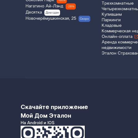
Соколин Парк
-44%
Трехкомнатные
Нагатино Ай-Лэнд
-28%
Четырехкомнатн
Десятка
Дом сдан
Купившим
Новочерёмушкинская, 25
Скоро
Паркинги
Кладовые
Коммерческая не
Онлайн-оплата
Аренда коммерче
недвижимости
Эталон Страхова
Скачайте приложение
Мой Дом Эталон
На Android и IOS