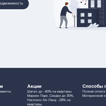
недвижимость
ям
Акции
Способы 
таменты
Шагал: до -40% на квартиры
Полная оплата
Мариин Парк. Скидки до 30%.
Материнский к
Нагатино Ай-Лэнд: -28% на
квартиры