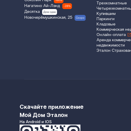
Соколин Парк
-44%
Трехкомнатные
Нагатино Ай-Лэнд
-28%
Четырехкомнатн
Десятка
Дом сдан
Купившим
Новочерёмушкинская, 25
Скоро
Паркинги
Кладовые
Коммерческая не
Онлайн-оплата
Аренда коммерче
недвижимости
Эталон Страхова
Скачайте приложение
Мой Дом Эталон
На Android и IOS