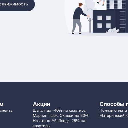
недвижимость
ям
Акции
Способы 
таменты
Шагал: до -40% на квартиры
Полная оплата
Мариин Парк. Скидки до 30%.
Материнский к
Нагатино Ай-Лэнд: -28% на
квартиры