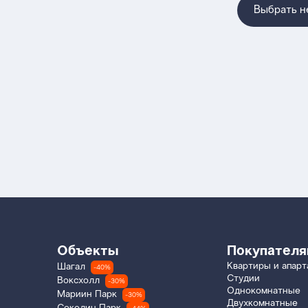
Выбрать 
Объекты
Покупател
Квартиры и апар
Шагал
-40%
Студии
Воксхолл
-30%
Однокомнатные
Мариин Парк
-30%
Двухкомнатные