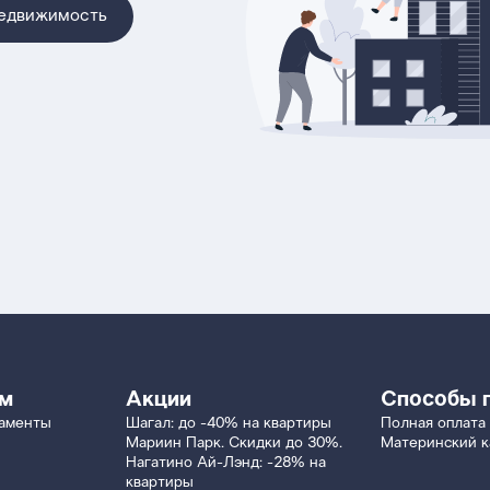
недвижимость
ям
Акции
Способы 
таменты
Шагал: до -40% на квартиры
Полная оплата
Мариин Парк. Скидки до 30%.
Материнский к
Нагатино Ай-Лэнд: -28% на
квартиры