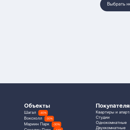
Выбрать 
Объекты
Покупател
Квартиры и апар
Шагал
-40%
Студии
Воксхолл
-30%
Однокомнатные
Мариин Парк
-30%
Двухкомнатные