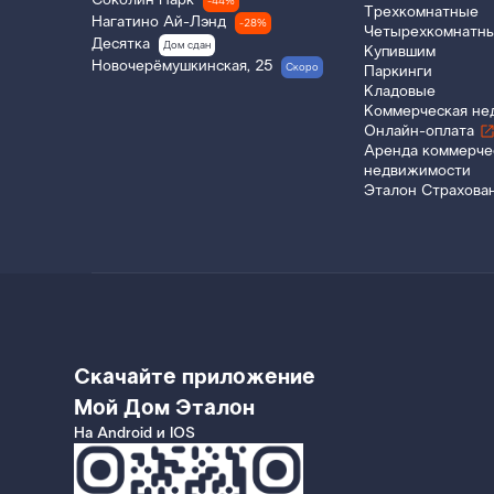
Соколин Парк
-44%
Трехкомнатные
Нагатино Ай-Лэнд
-28%
Четырехкомнатн
Десятка
Дом сдан
Купившим
Новочерёмушкинская, 25
Скоро
Паркинги
Кладовые
Коммерческая не
Онлайн-оплата
Аренда коммерче
недвижимости
Эталон Страхова
Скачайте приложение
Мой Дом Эталон
На Android и IOS