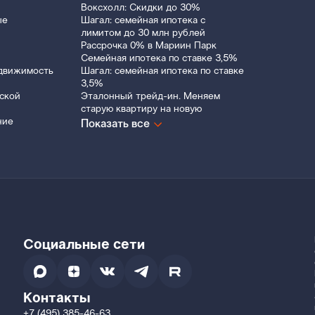
Воксхолл: Скидки до 30%
ые
Шагал: семейная ипотека с
лимитом до 30 млн рублей
Рассрочка 0% в Мариин Парк
Семейная ипотека по ставке 3,5%
движимость
Шагал: семейная ипотека по ставке
3,5%
ской
Эталонный трейд-ин. Меняем
старую квартиру на новую
ние
Показать все
Социальные сети
Контакты
+7 (495) 385-46-63