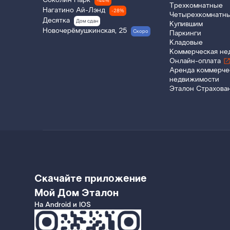
Соколин Парк
-44%
Трехкомнатные
Нагатино Ай-Лэнд
-28%
Четырехкомнатн
Десятка
Дом сдан
Купившим
Новочерёмушкинская, 25
Скоро
Паркинги
Кладовые
Коммерческая не
Онлайн-оплата
Аренда коммерче
недвижимости
Эталон Страхова
Скачайте приложение
Мой Дом Эталон
На Android и IOS