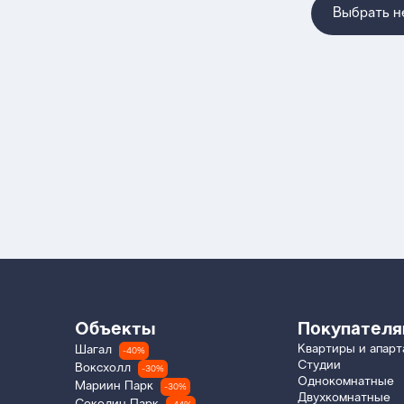
Выбрать 
Объекты
Покупател
Квартиры и апар
Шагал
-40%
Студии
Воксхолл
-30%
Однокомнатные
Мариин Парк
-30%
Двухкомнатные