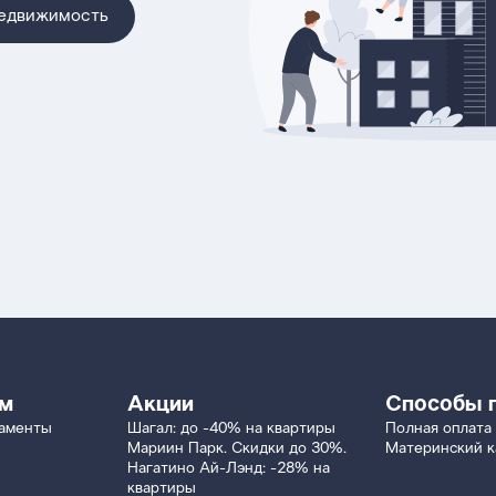
недвижимость
ям
Акции
Способы 
таменты
Шагал: до -40% на квартиры
Полная оплата
Мариин Парк. Скидки до 30%.
Материнский к
Нагатино Ай-Лэнд: -28% на
квартиры