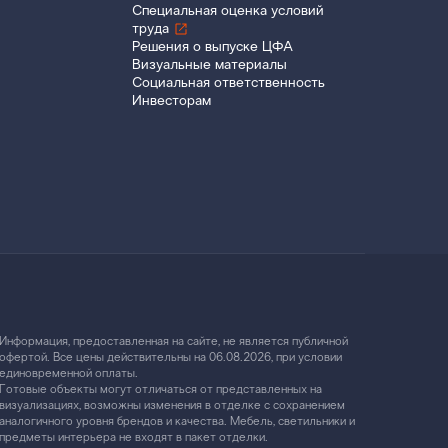
Специальная оценка условий
труда
Решения о выпуске ЦФА
Визуальные материалы
Социальная ответственность
Инвесторам
Информация, предоставленная на сайте, не является публичной
офертой. Все цены действительны на 06.08.2026, при условии
единовременной оплаты.
Готовые объекты могут отличаться от представленных на
визуализациях, возможны изменения в отделке с сохранением
аналогичного уровня брендов и качества. Мебель, светильники и
предметы интерьера не входят в пакет отделки.