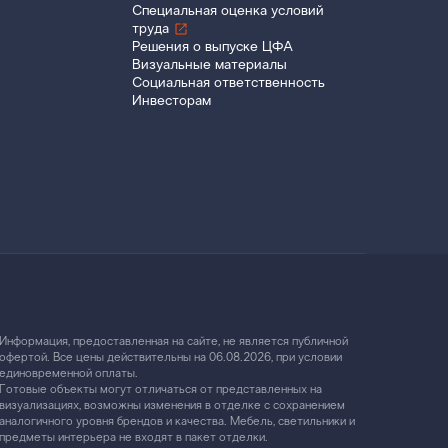
Специальная оценка условий
труда
Решения о выпуске ЦФА
Визуальные материалы
Социальная ответственность
Инвесторам
Информация, предоставленная на сайте, не является публичной
офертой. Все цены действительны на 06.08.2026, при условии
единовременной оплаты.
Готовые объекты могут отличаться от представленных на
визуализациях, возможны изменения в отделке с сохранением
аналогичного уровня брендов и качества. Мебель, светильники и
предметы интерьера не входят в пакет отделки.