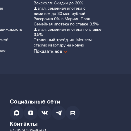
Воксхолл: Скидки до 30%
ые
Шагал: семейная ипотека с
лимитом до 30 млн рублей
Рассрочка 0% в Мариин Парк
Семейная ипотека по ставке 3,5%
движимость
Шагал: семейная ипотека по ставке
3,5%
ской
Эталонный трейд-ин. Меняем
старую квартиру на новую
ние
Показать все
Социальные сети
Контакты
+7 (495) 385-46-63