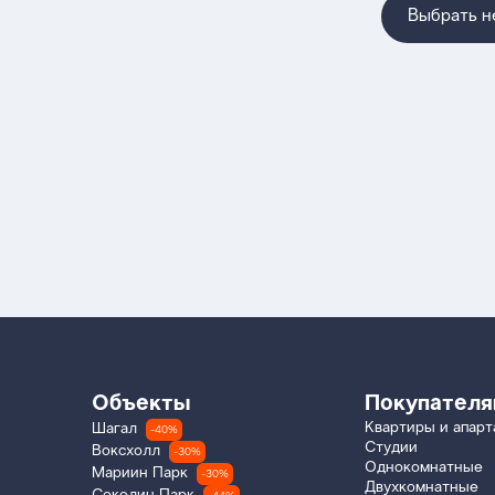
Выбрать 
Объекты
Покупател
Квартиры и апар
Шагал
-40%
Студии
Воксхолл
-30%
Однокомнатные
Мариин Парк
-30%
Двухкомнатные