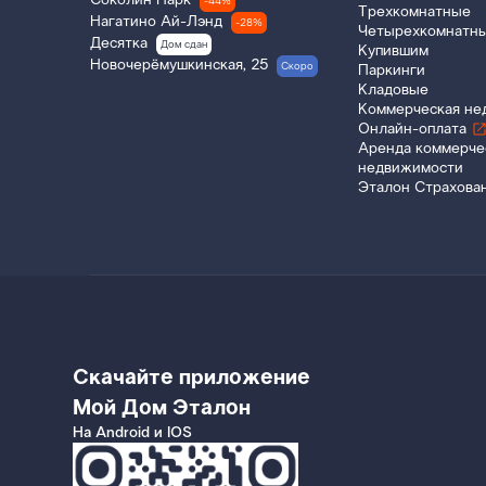
Соколин Парк
-44%
Трехкомнатные
Нагатино Ай-Лэнд
-28%
Четырехкомнатн
Десятка
Дом сдан
Купившим
Новочерёмушкинская, 25
Скоро
Паркинги
Кладовые
Коммерческая не
Онлайн-оплата
Аренда коммерче
недвижимости
Эталон Страхова
Скачайте приложение
Мой Дом Эталон
На Android и IOS