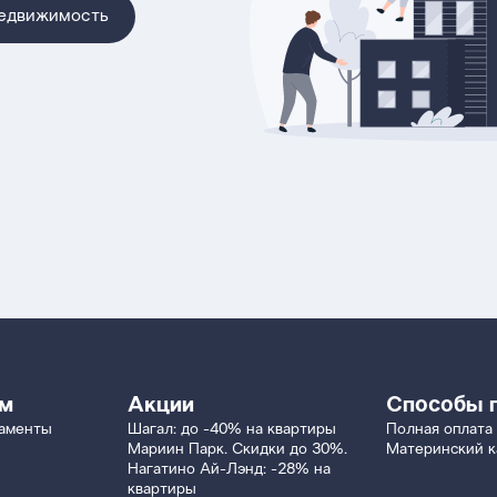
недвижимость
ям
Акции
Способы 
таменты
Шагал: до -40% на квартиры
Полная оплата
Мариин Парк. Скидки до 30%.
Материнский к
Нагатино Ай-Лэнд: -28% на
квартиры