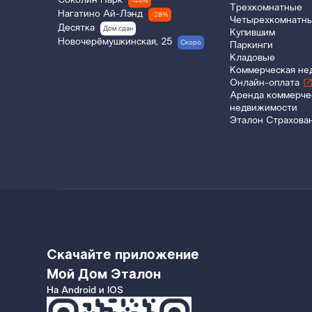
Соколин Парк
-44%
Трехкомнатные
Нагатино Ай-Лэнд
-28%
Четырехкомнатн
Десятка
Дом сдан
Купившим
Новочерёмушкинская, 25
Скоро
Паркинги
Кладовые
Коммерческая не
Онлайн-оплата
Аренда коммерче
недвижимости
Эталон Страхова
Скачайте приложение
Мой Дом Эталон
На Android и IOS