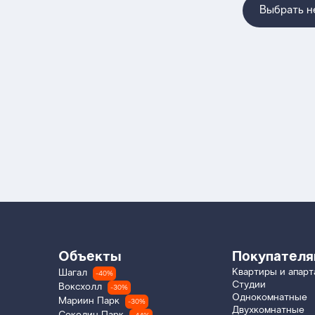
Выбрать 
Объекты
Покупател
Квартиры и апар
Шагал
-40%
Студии
Воксхолл
-30%
Однокомнатные
Мариин Парк
-30%
Двухкомнатные