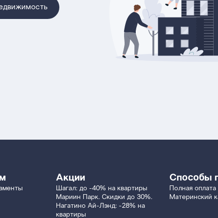
недвижимость
ям
Акции
Способы 
таменты
Шагал: до -40% на квартиры
Полная оплата
Мариин Парк. Скидки до 30%.
Материнский к
Нагатино Ай-Лэнд: -28% на
квартиры