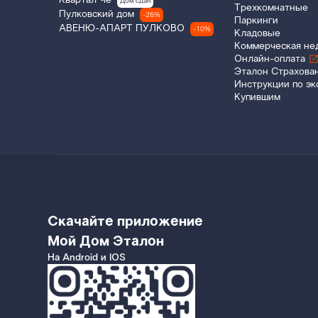
Квартал Че
Дом сдан
Трехкомнатные
Пулковский дом
-26%
Паркинги
АВЕНЮ-АПАРТ ПУЛКОВО
-10%
Кладовые
Коммерческая не
Онлайн-оплата
Эталон Страхова
Инструкции по эк
Купившим
Скачайте приложение
Мой Дом Эталон
На Android и IOS