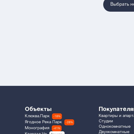
Выбрать 
Объекты
Покупател
Квартиры и апар
Клюква.Парк
-18%
Студии
Ягодное Река Парк
-28%
Однокомнатные
Монография
-41%
Двухкомнатные