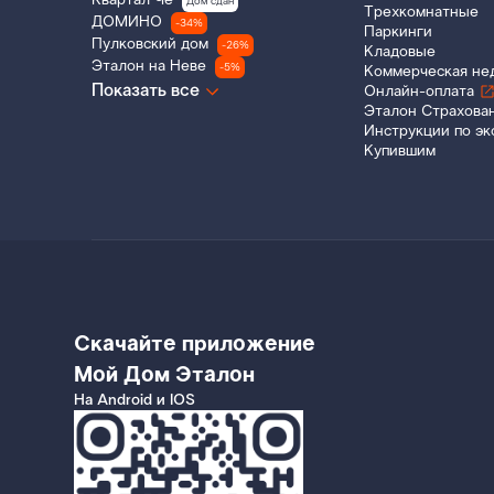
Квартал Че
Дом сдан
Трехкомнатные
ДОМИНО
-34%
Паркинги
Пулковский дом
-26%
Кладовые
Эталон на Неве
-5%
Коммерческая не
Показать все
Онлайн-оплата
Эталон Страхова
Инструкции по эк
Купившим
Скачайте приложение
Мой Дом Эталон
На Android и IOS