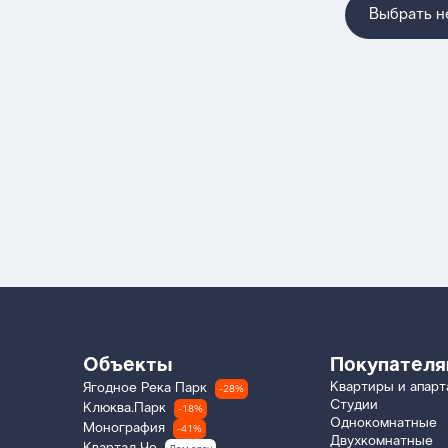
Выбрать 
Объекты
Покупател
Квартиры и апар
Ягодное Река Парк
-28%
Студии
Клюква.Парк
-18%
Однокомнатные
Монография
-41%
Двухкомнатные