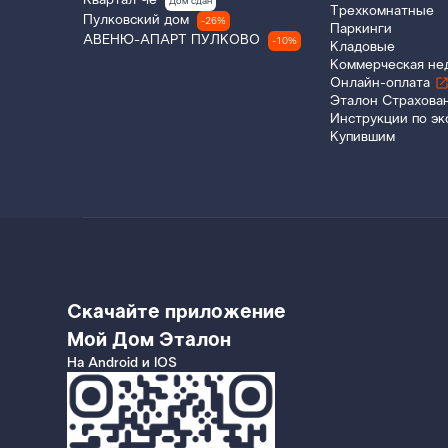
Квартал Че
Дом сдан
Трехкомнатные
Пулковский дом
-26%
Паркинги
АВЕНЮ-АПАРТ ПУЛКОВО
-10%
Кладовые
Коммерческая не
Онлайн-оплата
Эталон Страхова
Инструкции по эк
Купившим
Скачайте приложение
Мой Дом Эталон
На Android и IOS