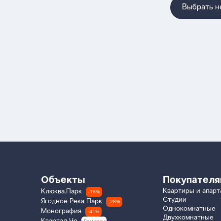
Выбрать 
Объекты
Покупател
Квартиры и апар
Клюква.Парк
-18%
Студии
Ягодное Река Парк
-28%
Однокомнатные
Монография
-41%
Двухкомнатные