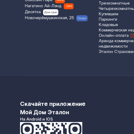
Соколин Парк
-44%
Трехкомнатные
Нагатино Ай-Лэнд
-28%
Четырехкомнатн
Десятка
Дом сдан
Купившим
Новочерёмушкинская, 25
Скоро
Паркинги
Кладовые
Коммерческая не
Онлайн-оплата
Аренда коммерче
недвижимости
Эталон Страхова
Скачайте приложение
Мой Дом Эталон
На Android и IOS