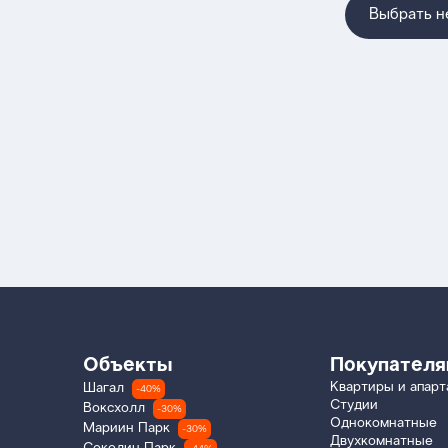
Выбрать 
Объекты
Покупател
Квартиры и апар
Шагал
-40%
Студии
Воксхолл
-30%
Однокомнатные
Мариин Парк
-30%
Двухкомнатные