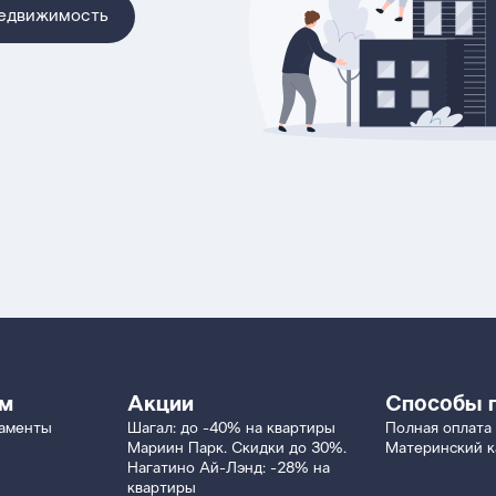
недвижимость
ям
Акции
Способы 
таменты
Шагал: до -40% на квартиры
Полная оплата
Мариин Парк. Скидки до 30%.
Материнский к
Нагатино Ай-Лэнд: -28% на
квартиры