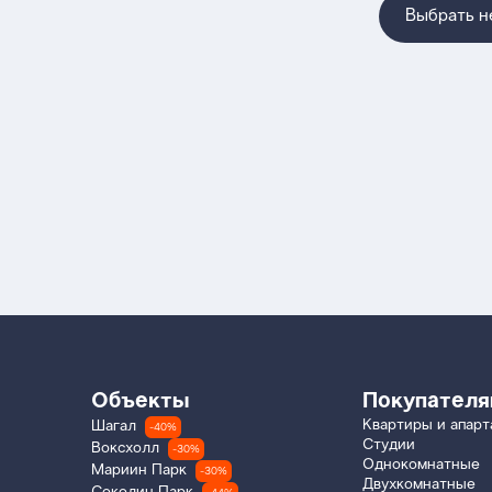
Выбрать 
Объекты
Покупател
Квартиры и апар
Шагал
-40%
Студии
Воксхолл
-30%
Однокомнатные
Мариин Парк
-30%
Двухкомнатные