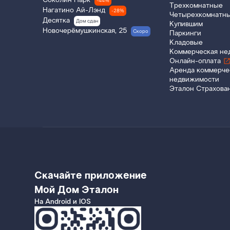
Соколин Парк
-44%
Трехкомнатные
Нагатино Ай-Лэнд
-28%
Четырехкомнатн
Десятка
Дом сдан
Купившим
Новочерёмушкинская, 25
Скоро
Паркинги
Кладовые
Коммерческая не
Онлайн-оплата
Аренда коммерче
недвижимости
Эталон Страхова
Скачайте приложение
Мой Дом Эталон
На Android и IOS