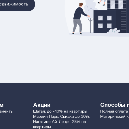
недвижимость
ям
Акции
Способы 
таменты
Шагал: до -40% на квартиры
Полная оплата
Мариин Парк. Скидки до 30%.
Материнский к
Нагатино Ай-Лэнд: -28% на
квартиры