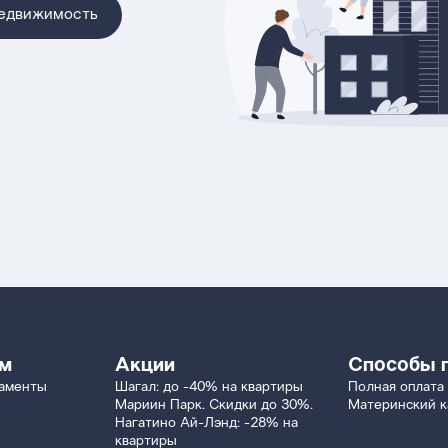
недвижимость
ям
Акции
Способы 
таменты
Шагал: до -40% на квартиры
Полная оплата
Мариин Парк. Скидки до 30%.
Материнский к
Нагатино Ай-Лэнд: -28% на
квартиры