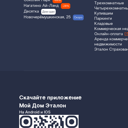
Соколин Парк
-44%
Трехкомнатные
Нагатино Ай-Лэнд
-28%
Четырехкомнатн
Десятка
Дом сдан
Купившим
Новочерёмушкинская, 25
Скоро
Паркинги
Кладовые
Коммерческая не
Онлайн-оплата
Аренда коммерче
недвижимости
Эталон Страхова
Скачайте приложение
Мой Дом Эталон
На Android и IOS