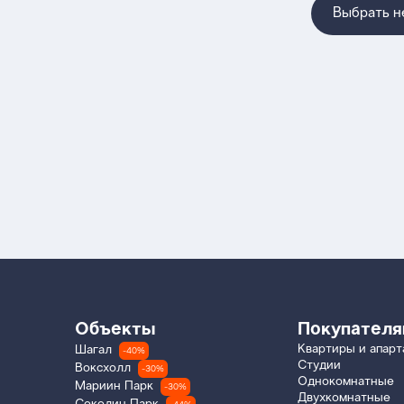
Выбрать 
Объекты
Покупател
Квартиры и апар
Шагал
-40%
Студии
Воксхолл
-30%
Однокомнатные
Мариин Парк
-30%
Двухкомнатные