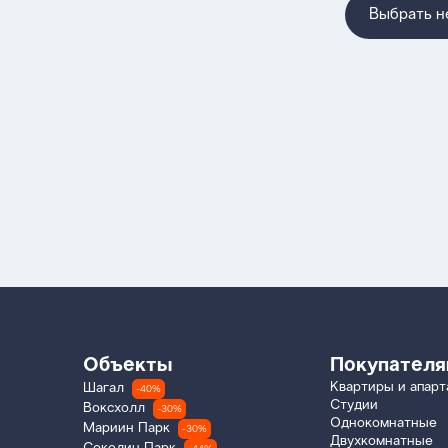
Выбрать 
Объекты
Покупател
Квартиры и апар
Шагал
-40%
Студии
Воксхолл
-30%
Однокомнатные
Мариин Парк
-30%
Двухкомнатные