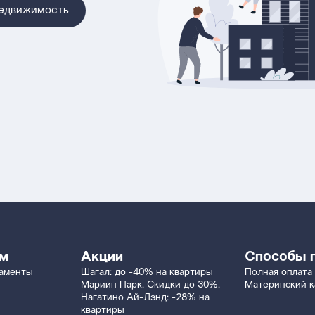
недвижимость
ям
Акции
Способы 
таменты
Шагал: до -40% на квартиры
Полная оплата
Мариин Парк. Скидки до 30%.
Материнский к
Нагатино Ай-Лэнд: -28% на
квартиры