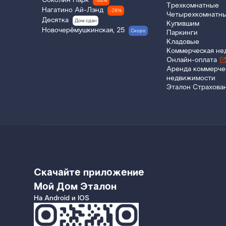
Соколин Парк
-44%
Трехкомнатные
Нагатино Ай-Лэнд
-28%
Четырехкомнатн
Десятка
Дом сдан
Купившим
Новочерёмушкинская, 25
Скоро
Паркинги
Кладовые
Коммерческая не
Онлайн-оплата
Аренда коммерче
недвижимости
Эталон Страхова
Скачайте приложение
Мой Дом Эталон
На Android и IOS