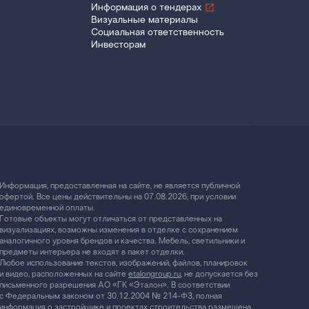
Информация о тендерах
Визуальные материалы
Социальная ответственность
Инвесторам
Информация, предоставленная на сайте, не является публичной
офертой. Все цены действительны на 07.08.2026, при условии
единовременной оплаты.
Готовые объекты могут отличаться от представленных на
визуализациях, возможны изменения в отделке с сохранением
аналогичного уровня брендов и качества. Мебель, светильники и
предметы интерьера не входят в пакет отделки.
Любое использование текстов, изображений, файлов, планировок
и видео, расположенных на сайте
etalongroup.ru
, не допускается без
письменного разрешения АО «ГК «Эталон». В соответствии
с Федеральным законом от 30.12.2004 № 214-ФЗ, полная
информация о застройщике и проектах строительства размещена