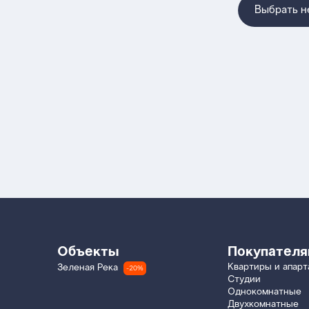
Выбрать 
Объекты
Покупател
Квартиры и апар
Зеленая Река
-20%
Студии
Однокомнатные
Двухкомнатные