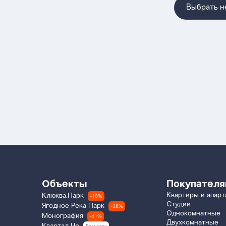
Выбрать 
Объекты
Покупател
Квартиры и апар
Клюква.Парк
-18%
Студии
Ягодное Река Парк
-28%
Однокомнатные
Монография
-41%
Двухкомнатные