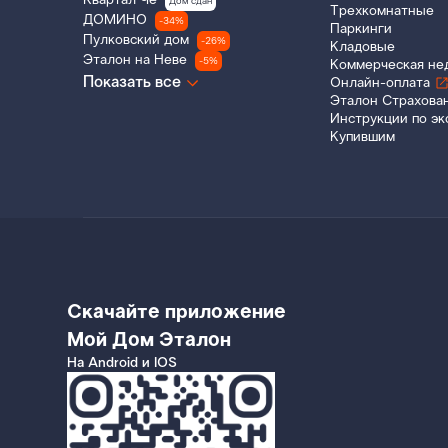
Квартал Че
Дом сдан
Трехкомнатные
ДОМИНО
-34%
Паркинги
Пулковский дом
-26%
Кладовые
Эталон на Неве
-5%
Коммерческая не
Показать все
Онлайн-оплата
Эталон Страхова
Инструкции по эк
Купившим
Скачайте приложение
Мой Дом Эталон
На Android и IOS