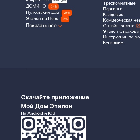
Квартал Че
Дом сдан
Трехкомнатные
ДОМИНО
-34%
Паркинги
Пулковский дом
-26%
Кладовые
Эталон на Неве
-5%
Коммерческая не
Показать все
Онлайн-оплата
Эталон Страхова
Инструкции по эк
Купившим
Скачайте приложение
Мой Дом Эталон
На Android и IOS