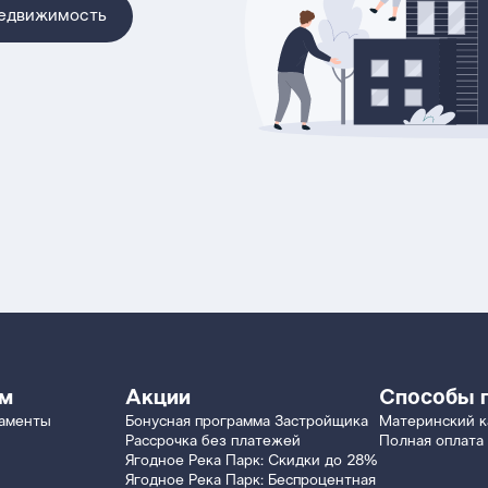
недвижимость
ям
Акции
Способы 
таменты
Бонусная программа Застройщика
Материнский к
Рассрочка без платежей
Полная оплата
Ягодное Река Парк: Скидки до 28%
Ягодное Река Парк: Беспроцентная