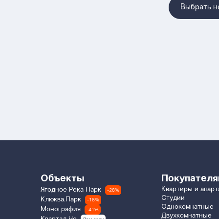
Выбрать 
Объекты
Покупател
Квартиры и апар
Ягодное Река Парк
-28%
Студии
Клюква.Парк
-18%
Однокомнатные
Монография
-41%
Двухкомнатные