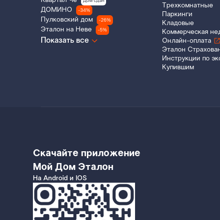
Квартал Че
Дом сдан
Трехкомнатные
ДОМИНО
-34%
Паркинги
Пулковский дом
-26%
Кладовые
Эталон на Неве
-5%
Коммерческая не
Показать все
Онлайн-оплата
Эталон Страхова
Инструкции по эк
Купившим
Скачайте приложение
Мой Дом Эталон
На Android и IOS