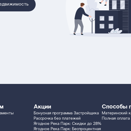
недвижимость
ям
Акции
Способы 
таменты
Бонусная программа Застройщика
Материнский к
Рассрочка без платежей
Полная оплата
Ягодное Река Парк: Скидки до 28%
Ягодное Река Парк: Беспроцентная