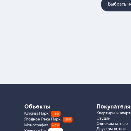
Выбрать 
Объекты
Покупател
Квартиры и апар
Клюква.Парк
-18%
Студии
Ягодное Река Парк
-28%
Однокомнатные
Монография
-41%
Двухкомнатные