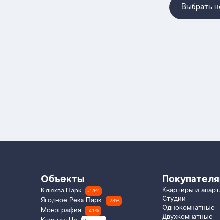
Выбрать 
Объекты
Покупател
Квартиры и апар
Клюква.Парк
-18%
Студии
Ягодное Река Парк
-28%
Однокомнатные
Монография
-41%
Двухкомнатные