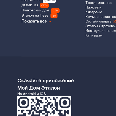
Квартал Че
Дом сдан
Трехкомнатные
ДОМИНО
-34%
Паркинги
Пулковский дом
-26%
Кладовые
Эталон на Неве
-5%
Коммерческая не
Показать все
Онлайн-оплата
Эталон Страхова
Инструкции по эк
Купившим
Скачайте приложение
Мой Дом Эталон
На Android и IOS